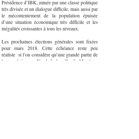
Présidence d’IBK, minée par une classe politique
très divisée et un dialogue difficile, mais aussi par
le mécontentement de la population épuisée
d’une situation économique très difficile et les
inégalités croissantes à tous les niveaux.
Les prochaines élections générales sont fixées
pour mars 2018. Cette échéance reste peu
réaliste si l’on considère qu’une grande partie de
la population au Nord de la ville de Mopti ne
pourra peut être pas se rendre aux urnes.
Il est indispensable d’éclaircir l’utilisation
du terme « Djihadiste » dans le contexte
du centre Mali.
Les témoignages rapportés par les
enquêtes menées par des ONGs
internationales mettent en évidence que
les forces gouvernementales maliennes