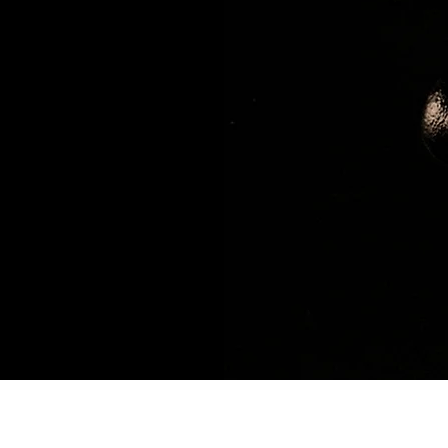
ntons la hausse
s ce n'est pas
e conflit, nous
x de déplacés. Il y
tition autour de
bles. Nos sols
r l'emploi abusif
exacerbe les
nautés."