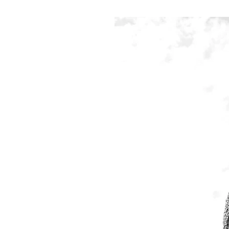
ron 200
 le monde
s
IM
iques
 la
t les