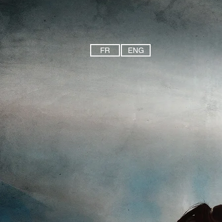
FR
ENG