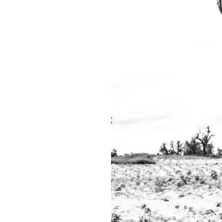
.
es en
née
tion
is
lits
e des
étées,
e la
s
rces
r de