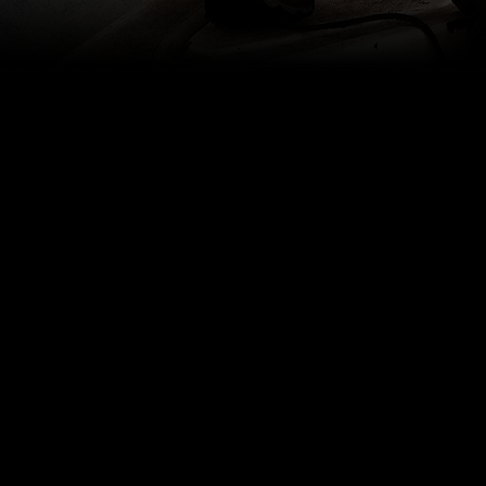
OUSMANE DIALL
Sofara - MALI
"Les saisons se décal
progressivement. No
moins en moins de plu