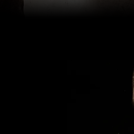
O
ent
us avons de
ie, le désert